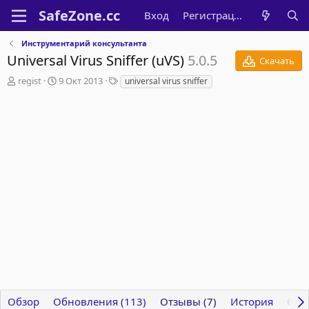
Вход
Регистрация
Инструментарий консультанта
Universal Virus Sniffer (uVS)
5.0.5
Скачать
А
Д
Т
regist
9 Окт 2013
universal virus sniffer
в
а
е
т
т
г
о
а
и
р
с
о
з
д
а
н
и
я
Обзор
Обновления (113)
Отзывы (7)
История
Обс