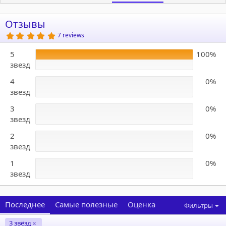
Отзывы
5
7 reviews
.
0
5
100%
0
з
звезд
в
ё
4
0%
з
д
звезд
3
0%
звезд
2
0%
звезд
1
0%
звезд
Последнее
Самые полезные
Оценка
Фильтры
3 звёзд