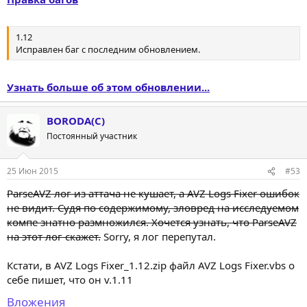
1.12
Исправлен баг с последним обновлением.
Узнать больше об этом обновлении...
BORODA(C)
Постоянный участник
25 Июн 2015
#53
ParseAVZ лог из аттача не кушает, а AVZ Logs Fixer ошибок
не видит. Судя по содержимому, зловред на исследуемом
компе знатно размножился. Хочется узнать, что ParseAVZ
на этот лог скажет.
Sorry, я лог перепутал.
Кстати, в AVZ Logs Fixer_1.12.zip файл AVZ Logs Fixer.vbs о
себе пишет, что он v.1.11
Вложения