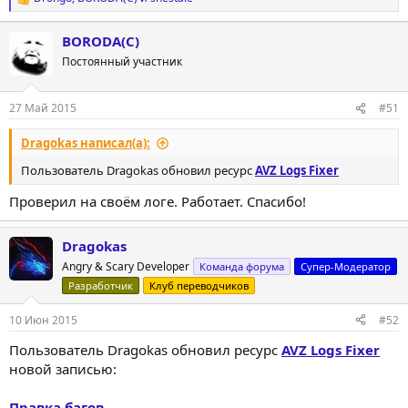
Р
е
а
BORODA(C)
к
Постоянный участник
ц
и
и
:
27 Май 2015
#51
Dragokas написал(а):
Пользователь Dragokas обновил ресурс
AVZ Logs Fixer
Проверил на своём логе. Работает. Спасибо!
Dragokas
Angry & Scary Developer
Команда форума
Супер-Модератор
Разработчик
Клуб переводчиков
10 Июн 2015
#52
Пользователь Dragokas обновил ресурс
AVZ Logs Fixer
новой записью:
Правка багов