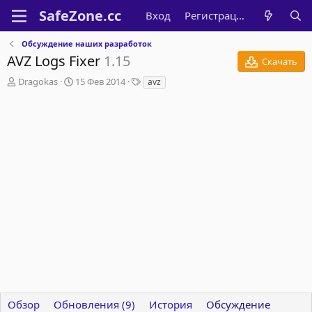
Вход
Регистрация
Обсуждение наших разработок
AVZ Logs Fixer
1.15
Скачать
А
Д
Т
Dragokas
15 Фев 2014
avz
в
а
е
т
т
г
о
а
и
р
н
т
а
е
ч
м
а
ы
л
а
Обзор
Обновления (9)
История
Обсуждение