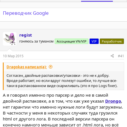
Переводчик Google
regist
гоняюсь за туманом
Ассоциация VN/VIP
VIP
Разработчик
10 Мар 2015
#41
Dragokas написал(а):
Согласен, двойные распаковки/упаковки - это не к добру.
Вроде работает, но если вдруг полезут ошибки, то лучше все-
таки в распакованном виде скармливать (это я про Logs fixer).
А я говорил именно про парсер и дело не в самой
двойной распаковке, а в том, что как уже указал
Drongo
,
нет гарантии что именно нужные логи будут загружены.
В частности у меня в некоторых случаях туда грузился
html от другого лога. В последней версии парсера он
конечно намного меньше зависит от .html лога, но всё