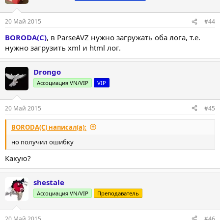
20 Май 2015
#44
BORODA(C)
, в ParseAVZ нужно загружать оба лога, т.е.
нужно загрузить xml и html лог.
Drongo
Ассоциация VN/VIP
VIP
20 Май 2015
#45
BORODA(C) написал(а):
но получил ошибку
Какую?
shestale
Ассоциация VN/VIP
Преподаватель
20 Май 2015
#46