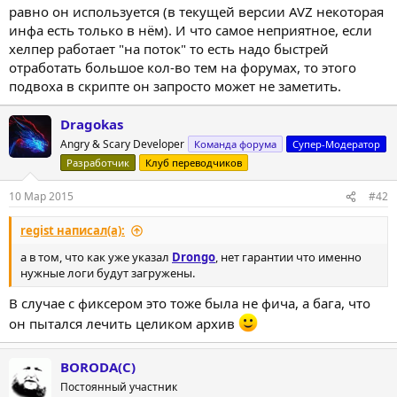
равно он используется (в текущей версии AVZ некоторая
инфа есть только в нём). И что самое неприятное, если
хелпер работает "на поток" то есть надо быстрей
отработать большое кол-во тем на форумах, то этого
подвоха в скрипте он запросто может не заметить.
Dragokas
Angry & Scary Developer
Команда форума
Супер-Модератор
Разработчик
Клуб переводчиков
10 Мар 2015
#42
regist написал(а):
а в том, что как уже указал
Drongo
, нет гарантии что именно
нужные логи будут загружены.
В случае с фиксером это тоже была не фича, а бага, что
он пытался лечить целиком архив
BORODA(C)
Постоянный участник