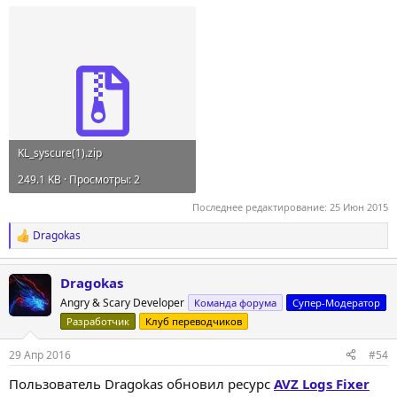
KL_syscure(1).zip
249.1 KB · Просмотры: 2
Последнее редактирование:
25 Июн 2015
Dragokas
Р
е
а
Dragokas
к
ц
Angry & Scary Developer
Команда форума
Супер-Модератор
и
Разработчик
Клуб переводчиков
и
:
29 Апр 2016
#54
Пользователь Dragokas обновил ресурс
AVZ Logs Fixer