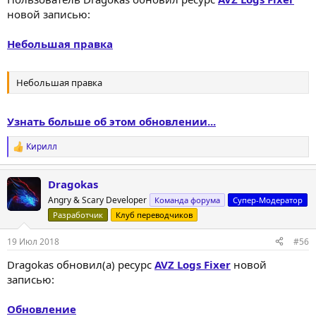
новой записью:
Небольшая правка
Небольшая правка
Узнать больше об этом обновлении...
Кирилл
Р
е
а
Dragokas
к
ц
Angry & Scary Developer
Команда форума
Супер-Модератор
и
Разработчик
Клуб переводчиков
и
:
19 Июл 2018
#56
Dragokas обновил(а) ресурс
AVZ Logs Fixer
новой
записью:
Обновление