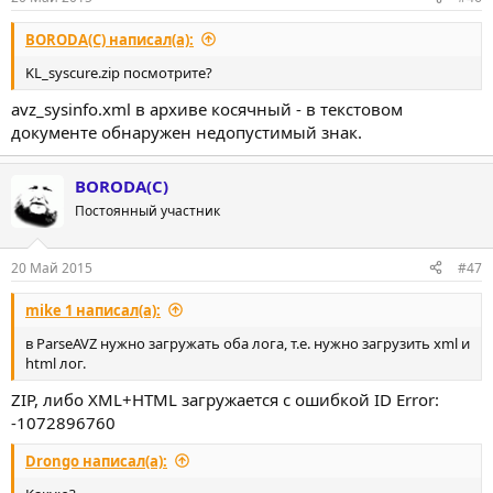
BORODA(C) написал(а):
KL_syscure.zip посмотрите?
avz_sysinfo.xml в архиве косячный - в текстовом
документе обнаружен недопустимый знак.
BORODA(C)
Постоянный участник
20 Май 2015
#47
mike 1 написал(а):
в ParseAVZ нужно загружать оба лога, т.е. нужно загрузить xml и
html лог.
ZIP, либо XML+HTML загружается с ошибкой ID Error:
-1072896760
Drongo написал(а):