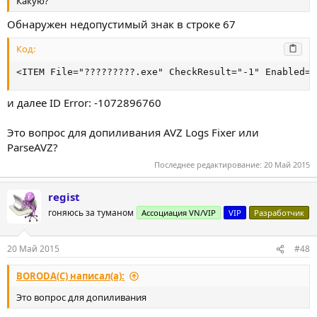
Какую?
Обнаружен недопустимый знак в строке 67
Код:
<ITEM File="?????????.exe" CheckResult="-1" Enabled="
и далее ID Error: -1072896760
Это вопрос для допиливания AVZ Logs Fixer или
ParseAVZ?
Последнее редактирование:
20 Май 2015
regist
гоняюсь за туманом
Ассоциация VN/VIP
VIP
Разработчик
20 Май 2015
#48
BORODA(C) написал(а):
Это вопрос для допиливания