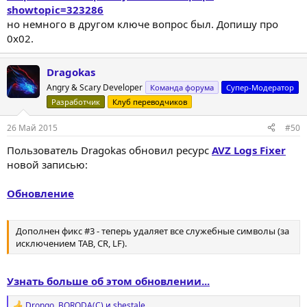
showtopic=323286
но немного в другом ключе вопрос был. Допишу про
0x02.
Dragokas
Angry & Scary Developer
Команда форума
Супер-Модератор
Разработчик
Клуб переводчиков
26 Май 2015
#50
Пользователь Dragokas обновил ресурс
AVZ Logs Fixer
новой записью:
Обновление
Дополнен фикс #3 - теперь удаляет все служебные символы (за
исключением TAB, CR, LF).
Узнать больше об этом обновлении...
Drongo
,
BORODA(C)
и
shestale