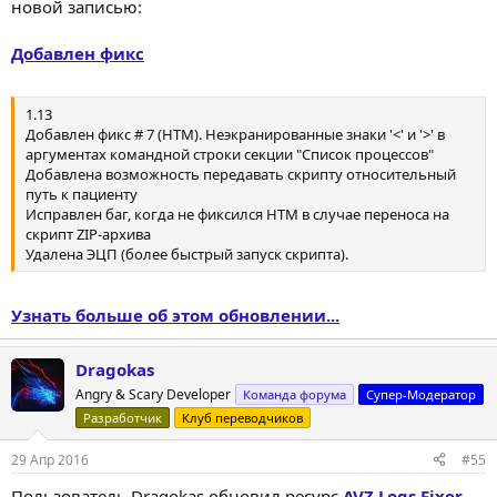
новой записью:
Добавлен фикс
1.13
Добавлен фикс # 7 (HTM). Неэкранированные знаки '<' и '>' в
аргументах командной строки секции "Список процессов"
Добавлена возможность передавать скрипту относительный
путь к пациенту
Исправлен баг, когда не фиксился HTM в случае переноса на
скрипт ZIP-архива
Удалена ЭЦП (более быстрый запуск скрипта).
Узнать больше об этом обновлении...
Dragokas
Angry & Scary Developer
Команда форума
Супер-Модератор
Разработчик
Клуб переводчиков
29 Апр 2016
#55
Пользователь Dragokas обновил ресурс
AVZ Logs Fixer