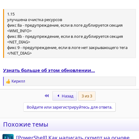
1.15
улучшена очистка ресурсов
фикс 8a - предупреждение, если в логе дублируется секция
<WMI_INFO>
фикс 8b - предупреждение, если в логе дублируется секция
<NET_DIAG>
фикс 9 - предупреждение, если в логе нет закрывающего тега
</NET_DIAG>
Узнать больше об этом обновлении...
Кирилл
Р
е
а
First
Назад
3 из 3
к
ц
Войдите или зарегистрируйтесь для ответа.
и
и
:
Похожие темы
[PowerShell] Как написать скрипт на основе