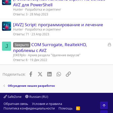
AVZ для PowerShell
Hunter
Разработка и скриптинг
Ответы
3
28 Мар 2023
[AVZ] Script: программирование и лечение
Hunter
Разработка и скриптинг
Ответы
71
23 Апр 2023
З
COM Surrogate, RealtekHD,
Закрыто
J
а
проблемы с AVZ
к
JOKERplo
Архив раздела "Удаление вирусов"
р
Ответы
8
19 Дек 2022
т
Facebook
X (Twitter)
LinkedIn
WhatsApp
Ссылка
Поделиться:
а
Обсуждение наших разработок
SafeZone
Russian (RU)
Обратная связь
Условия и правила
Свер
Политика конфиденциальности
Помощь
R
S