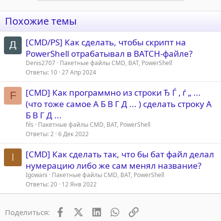
Похожие темы
[CMD/PS] Как сделать, чтобы скрипт на
PowerShell отрабатывал в BATCH-файле?
Denis2707
Пакетные файлы CMD, BAT, PowerShell
Ответы
10
27 Апр 2024
[CMD] Как программно из строки Ђ Ѓ ‚ ѓ „ ...
F
(что тоже самое А Б В Г Д ... ) сделать строку А
Б В Г Д ...
fils
Пакетные файлы CMD, BAT, PowerShell
Ответы
2
6 Дек 2022
[CMD] Как сделать так, что бы бат файл делал
I
нумерацию либо же сам менял название?
Igowani
Пакетные файлы CMD, BAT, PowerShell
Ответы
20
12 Янв 2022
Facebook
X (Twitter)
LinkedIn
WhatsApp
Ссылка
Поделиться: