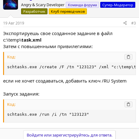
Angry & Scary Developer
Команда форума
Супер-Модератор
Разработчик
Клуб переводчиков
19 Авг 2019
#3
Экспортируешь свое созданное задание в файл
c:\temp\
task.xml
Затем с повышенными привилегиями:
Код:
schtasks.exe /create /F /tn "123123" /xml "c:\temp\ta
если не хочет создаваться, добавить ключ /RU System
Запуск задания:
Код:
schtasks.exe /run /i /tn "123123"
Войдите или зарегистрируйтесь для ответа.