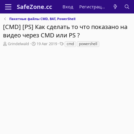
Вход
Регистрация
Пакетные файлы CMD, BAT, PowerShell
[CMD] [PS] Как сделать то что показано на
видео через CMD или PS ?
А
Д
Т
Grindelwald
19 Авг 2019
cmd
powershell
в
а
е
т
т
г
о
а
и
р
н
т
а
е
ч
м
а
ы
л
а