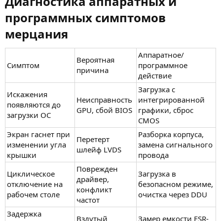
Диагностика аппаратных и
программных симптомов
мерцания​
Аппаратное/
Вероятная
Симптом
программное
причина
действие
Загрузка с
Искажения
Неисправность
интегрированной
появляются до
GPU, сбой BIOS
графики, сброс
загрузки ОС
CMOS
Экран гаснет при
Разборка корпуса,
Перетерт
изменении угла
замена сигнального
шлейф LVDS
крышки
провода
Поврежден
Циклическое
Загрузка в
драйвер,
отключение на
безопасном режиме,
конфликт
рабочем столе
очистка через DDU
частот
Задержка
Вздутый
Замер емкости ESR-