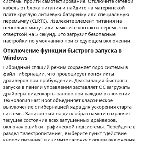
системы пройти самотестирование. Отключите сетевой
кабель от блока питания и найдите на материнской
плате круглую литиевую батарейку или специальную
перемычку (CLRTC). Извлеките элемент питания на
несколько минут или замкните контакты перемычки
отверткой на 5 секунд. Это загрузит безопасные
настройки по умолчанию при следующем включении.
Отключение функции быстрого запуска в
Windows​
Гибридный спящий режим сохраняет ядро системы в
файл гибернации, что провоцирует конфликты
драйверов при пробуждении. Деактивация быстрого
запуска в панели управления заставляет ОС загружать
драйверы видеокарты заново при каждом включении.
Технология Fast Boot объединяет классическое
выключение с гибернацией ядра для ускорения старта
системы. Записанный на диск образ памяти сохраняет
текущее состояние всех запущенных драйверов,
включая ошибки графической подсистемы. Перейдите в
раздел "Электропитание", выберите пункт "Действие
кнопок питания" и снимите галочку с опции включения