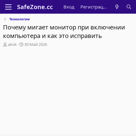
Вход
Регистрация
Технологии
Почему мигает монитор при включении
компьютера и как это исправить
А
Д
akok
30 Май 2026
в
а
т
т
о
а
р
н
т
а
е
ч
м
а
ы
л
а