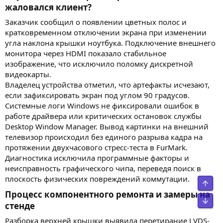
жаловался клиент?​
Заказчик сообщил о появлении цветных полос и
кратковременном отключении экрана при изменении
угла наклона крышки ноутбука. Подключение внешнего
монитора через HDMI показало стабильное
изображение, что исключило поломку дискретной
видеокарты.
Владелец устройства отметил, что артефакты исчезают,
если зафиксировать экран под углом 90 градусов.
Системные логи Windows не фиксировали ошибок в
работе драйвера или критических остановок службы
Desktop Window Manager. Вывод картинки на внешний
телевизор происходил без единого разрыва кадра на
протяжении двухчасового стресс-теста в FurMark.
Диагностика исключила программные факторы и
неисправность графического чипа, переведя поиск в
плоскость физических повреждений коммутации.
Процесс компонентного ремонта и замеры на
стенде​
Разборка верхней крышки выявила перетирание LVDS-