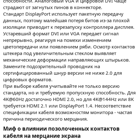
способности. Аналоговый VGA и цифровой DVI чаще
страдают от загнутых пинов в коннекторе.
Стандарт DisplayPort использует пакетную передачу
данных, поэтому малейшая потеря битов из-за плохой
изоляции приводит к перезапуску контроллера дисплея.
Устаревший формат DVI или VGA передает сигнал
непрерывно, реагируя на помехи изменением
цветопередачи или появлением ряби. Осмотр контактов
штекера под увеличительным стеклом выявляет
механические деформации направляющих штырьков.
Замените подозрительный проводник на
сертифицированный шнур версии не ниже 2.0 для
цифровых форматов.
При выборе кабеля учитывайте не только версию
стандарта, но и требуемую пропускную способность. Для
4K@60Hz достаточно HDMI 2.0, но для 4K@144Hz или 8K
требуется HDMI 2.1 или DisplayPort 1.4. Несоответствие
спецификации кабеля возможностям монитора - частая
причина периодического мерцания.
Миф о влиянии позолоченных контактов
кабеля на мерцание экрана​