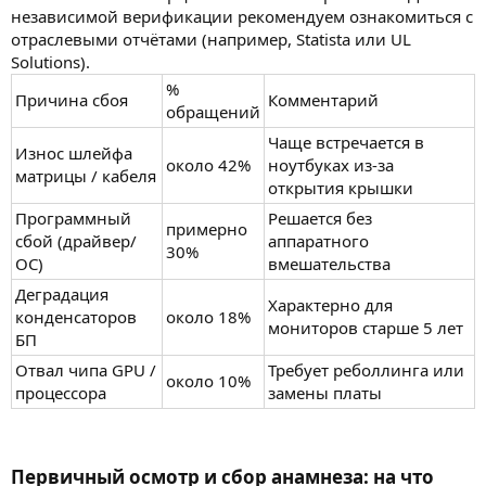
независимой верификации рекомендуем ознакомиться с
отраслевыми отчётами (например, Statista или UL
Solutions).
%
Причина сбоя
Комментарий
обращений
Чаще встречается в
Износ шлейфа
около 42%
ноутбуках из-за
матрицы / кабеля
открытия крышки
Программный
Решается без
примерно
сбой (драйвер/
аппаратного
30%
ОС)
вмешательства
Деградация
Характерно для
конденсаторов
около 18%
мониторов старше 5 лет
БП
Отвал чипа GPU /
Требует реболлинга или
около 10%
процессора
замены платы
Первичный осмотр и сбор анамнеза: на что