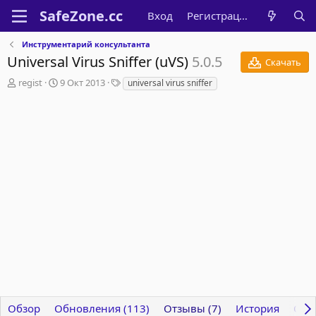
Вход
Регистрация
Инструментарий консультанта
Universal Virus Sniffer (uVS)
5.0.5
Скачать
А
Д
Т
regist
9 Окт 2013
universal virus sniffer
в
а
е
т
т
г
о
а
и
р
с
о
з
д
а
н
и
я
Обзор
Обновления (113)
Отзывы (7)
История
Обс