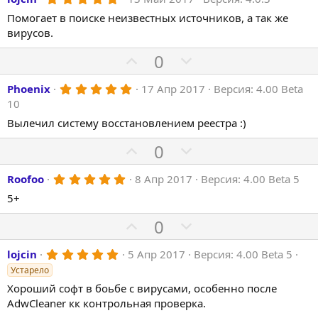
.
Помогает в поиске неизвестных источников, а так же
0
0
вирусов.
з
в
П
Н
0
ё
з
о
е
д
5
Phoenix
17 Апр 2017
Версия: 4.00 Beta
з
г
.
10
и
а
0
0
Вылечил систему восстановлением реестра :)
т
т
з
и
и
в
П
Н
0
ё
в
в
з
о
е
д
н
н
5
Roofoo
8 Апр 2017
Версия: 4.00 Beta 5
з
г
.
ы
ы
и
а
5+
0
й
й
0
т
т
з
П
Н
0
г
г
и
и
в
о
е
ё
о
о
в
в
з
5
lojcin
5 Апр 2017
Версия: 4.00 Beta 5
з
г
л
л
д
.
н
н
Устарело
и
а
0
о
о
ы
ы
0
Хороший софт в боьбе с вирусами, особенно после
т
т
с
с
з
й
й
AdwCleaner кк контрольная проверка.
и
и
в
ё