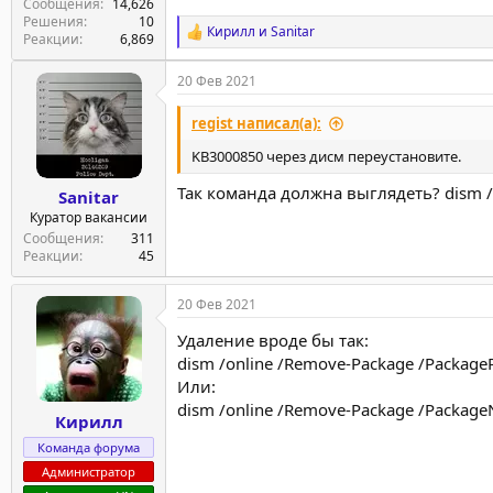
Сообщения
14,626
Решения
10
Кирилл
и
Sanitar
Р
Реакции
6,869
е
а
20 Фев 2021
к
ц
regist написал(а):
и
и
KB3000850 через дисм переустановите.
:
Так команда должна выглядеть? dism /
Sanitar
Куратор вакансии
Сообщения
311
Реакции
45
20 Фев 2021
Удаление вроде бы так:
dism /online /Remove-Package /Packag
Или:
dism /online /Remove-Package /Packa
Кирилл
Команда форума
Администратор