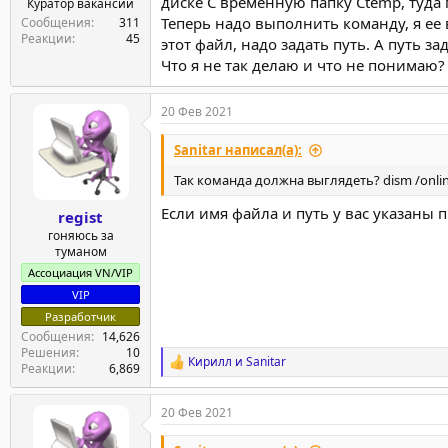
диске С временную папку Ctemp, туда
Куратор вакансии
Теперь надо выполнить команду, я ее 
Сообщения
311
Реакции
45
этот файл, надо задать путь. А путь з
Что я не так делаю и что не понимаю?
20 Фев 2021
Sanitar написал(а):
Так команда должна выглядеть? dism /onlin
Если имя файла и путь у вас указаны п
regist
гоняюсь за
туманом
Ассоциация VN/VIP
VIP
Разработчик
Сообщения
14,626
Решения
10
Кирилл
и
Sanitar
Р
Реакции
6,869
е
а
20 Фев 2021
к
ц