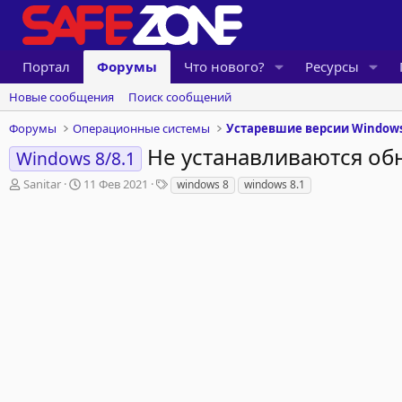
Портал
Форумы
Что нового?
Ресурсы
Новые сообщения
Поиск сообщений
Форумы
Операционные системы
Устаревшие версии Window
Не устанавливаются об
Windows 8/8.1
А
Д
Т
Sanitar
11 Фев 2021
windows 8
windows 8.1
в
а
е
т
т
г
о
а
и
р
н
т
а
е
ч
м
а
ы
л
а