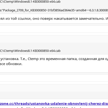
:C:\Ctemp\Windows8.1-KB3000850-x64.cab
e:"Package_2709_for_KB3000850~31bf3856ad364e35~amd64~~6.3.1.8.30008
ял из той ссылки, оно поверх накатывается замечательно. И
:C:\Ctemp\Windows8.1-KB3000850-x64.cab
установка. Т.е., Ctemp это временная папка, созданная для 
все обновки.
ezone.cc/threads/ustanovka-udalenie-obnovlenij-cherez-di