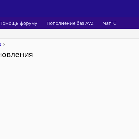
Помощь форуму
Пополнение баз AVZ
ЧатTG
s
новления