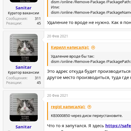
dism /online /Remove-Package /PackagePath
Или:
Sanitar
dism /online /Remove-Package /PackageNam
Куратор вакансии
Сообщения
311
Удаление то вроде не нужно. Как я пон
Реакции
45
20 Фев 2021
Кирилл написал(а):
Удаление вроде бы так:
dism /online /Remove-Package /PackagePath
Sanitar
Это адрес откуда будет производиться 
Куратор вакансии
другое место производиться, туда где 
Сообщения
311
Реакции
45
20 Фев 2021
regist написал(а):
KB3000850 через дисм переустановите.
Что то я запутался. Я здесь
https://saf
Sanitar