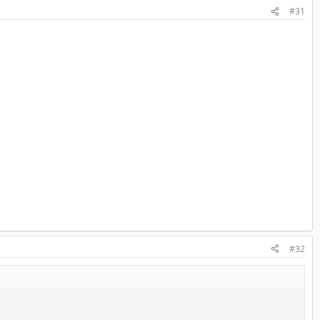
#31
#32