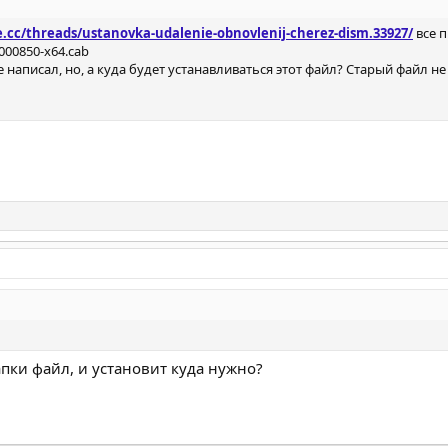
e.cc/threads/ustanovka-udalenie-obnovlenij-cherez-dism.33927/
все п
00850-x64.cab
написал, но, а куда будет устанавливаться этот файл? Старый файл не 
папки файл, и установит куда нужно?