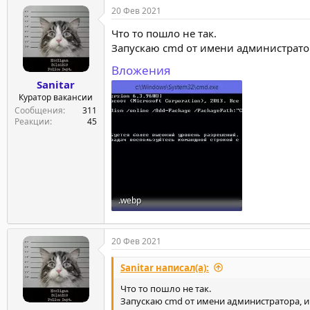
20 Фев 2021
Что то пошло не так.
Запускаю cmd от имени администратор
Вложения
Sanitar
Куратор вакансии
Сообщения
311
Реакции
45
.webp
19.1 KB · Просмотры: 131
20 Фев 2021
Sanitar написал(а):
Что то пошло не так.
Запускаю cmd от имени администратора, и 