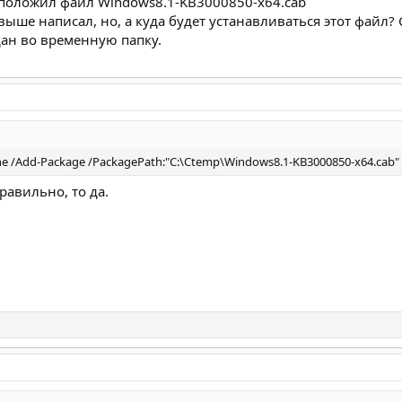
 положил файл Windows8.1-KB3000850-x64.cab
выше написал, но, а куда будет устанавливаться этот файл? 
адан во временную папку.
e /Add-Package /PackagePath:"C:\Ctemp\Windows8.1-KB3000850-x64.cab"
равильно, то да.