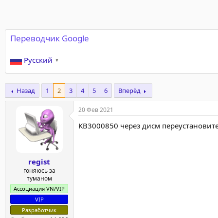
Переводчик Google
Русский
▼
Назад
1
2
3
4
5
6
Вперёд
20 Фев 2021
KB3000850 через дисм переустановите
regist
гоняюсь за
туманом
Ассоциация VN/VIP
VIP
Разработчик