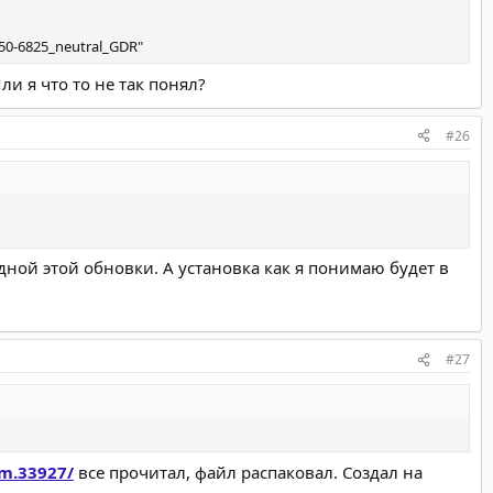
50-6825_neutral_GDR"
ли я что то не так понял?
#26
одной этой обновки. А установка как я понимаю будет в
#27
sm.33927/
все прочитал, файл распаковал. Создал на