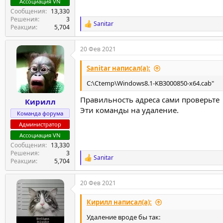
Ассоциация VN
Сообщения
13,330
Решения
3
Sanitar
Р
Реакции
5,704
е
а
20 Фев 2021
к
ц
и
Sanitar написал(а):
и
:
C:\Ctemp\Windows8.1-KB3000850-x64.cab"
Правильность адреса сами проверьте
Кирилл
Эти команды на удаление.
Команда форума
Администратор
Ассоциация VN
Сообщения
13,330
Решения
3
Sanitar
Р
Реакции
5,704
е
а
20 Фев 2021
к
ц
и
Кирилл написал(а):
и
:
Удаление вроде бы так: