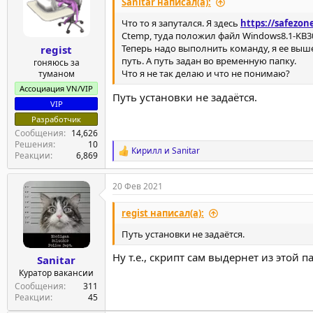
и
Sanitar написал(а):
и
:
Что то я запутался. Я здесь
https://safezon
Ctemp, туда положил файл Windows8.1-KB30
Теперь надо выполнить команду, я ее выше 
regist
путь. А путь задан во временную папку.
гоняюсь за
Что я не так делаю и что не понимаю?
туманом
Ассоциация VN/VIP
Путь установки не задаётся.
VIP
Разработчик
Сообщения
14,626
Решения
10
Кирилл
и
Sanitar
Р
Реакции
6,869
е
а
20 Фев 2021
к
ц
и
regist написал(а):
и
:
Путь установки не задаётся.
Ну т.е., скрипт сам выдернет из этой 
Sanitar
Куратор вакансии
Сообщения
311
Реакции
45