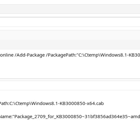
online /Add-Package /PackagePath:"C:\Ctemp\Windows8.1-KB3
ePath:C:\Ctemp\Windows8.1-KB3000850-x64.cab
geName:"Package_2709_for_KB3000850~31bf3856ad364e35~amd