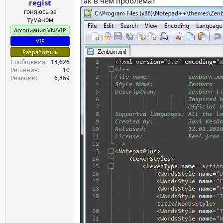
так в чём проблема?
regist
гоняюсь за
туманом
Ассоциация VN/VIP
VIP
Разработчик
Сообщения
14,626
Решения
10
Реакции
6,869