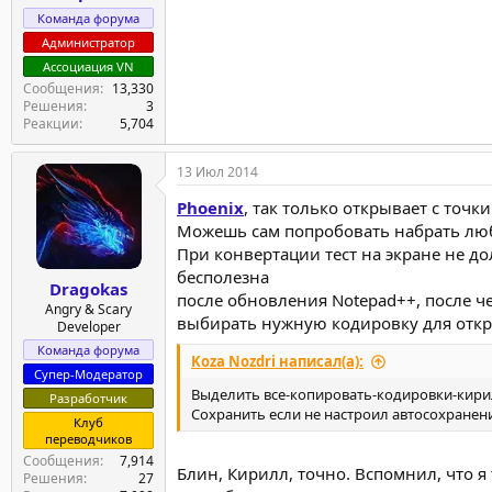
Команда форума
Администратор
Ассоциация VN
Сообщения
13,330
Решения
3
Реакции
5,704
13 Июл 2014
Phoenix
, так только открывает с точк
Можешь сам попробовать набрать люб
При конвертации тест на экране не до
бесполезна
Dragokas
после обновления Notepad++, после че
Angry & Scary
выбирать нужную кодировку для откр
Developer
Команда форума
Koza Nozdri написал(а):
Супер-Модератор
Выделить все-копировать-кодировки-кирил
Разработчик
Сохранить если не настроил автосохранен
Клуб
переводчиков
Сообщения
7,914
Блин, Кирилл, точно. Вспомнил, что я
Решения
27