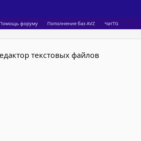
Помощь форуму
Пополнение баз AVZ
ЧатTG
редактор текстовых файлов