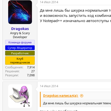
14 Июл 2014
Да мне лишь бы шкурка нормальная т
и возможность запустить код комбинац
У Notepad++ изначально автоотступы 
Dragokas
Angry & Scary
Developer
Команда форума
Супер-Модератор
Разработчик
Клуб
переводчиков
Сообщения
7,914
Решения
27
Реакции
7,098
14 Июл 2014
Dragokas написал(а):
Да мне лишь бы шкурка нормальная темна