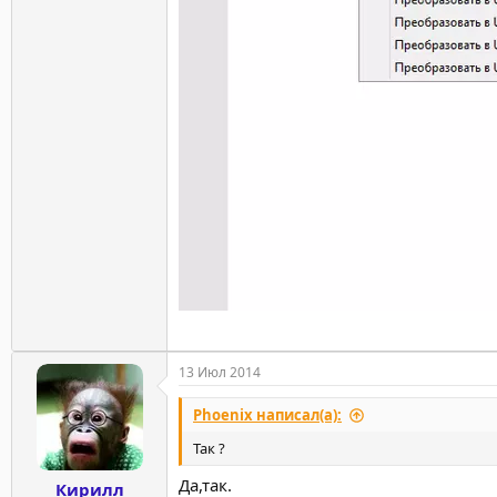
13 Июл 2014
Phoenix написал(а):
Так ?
Да,так.
Кирилл