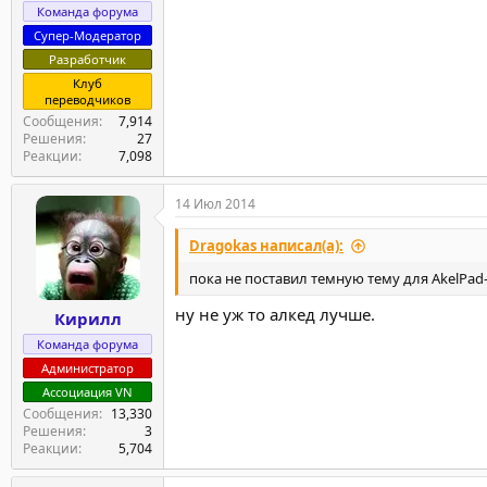
Команда форума
Супер-Модератор
Разработчик
Клуб
переводчиков
Сообщения
7,914
Решения
27
Реакции
7,098
14 Июл 2014
Dragokas написал(а):
пока не поставил темную тему для AkelPad
ну не уж то алкед лучше.
Кирилл
Команда форума
Администратор
Ассоциация VN
Сообщения
13,330
Решения
3
Реакции
5,704