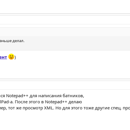
раньше делал.
ент
)
ся Notepad++ для написания батников,
lPad-a. После этого в Notepad++ делаю
р, тот же просмотр XML. Но для этого тоже другие спец. пр