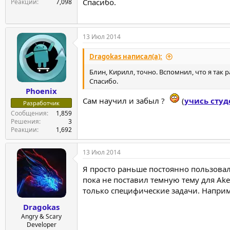
Спасибо.
Реакции
7,098
13 Июл 2014
Dragokas написал(а):
Блин, Кирилл, точно. Вспомнил, что я так 
Спасибо.
Phoenix
Сам научил и забыл ?
(
учись студ
Разработчик
Сообщения
1,859
Решения
3
Реакции
1,692
13 Июл 2014
Я просто раньше постоянно пользовал
пока не поставил темную тему для Ake
только специфические задачи. Наприме
Dragokas
Angry & Scary
Developer