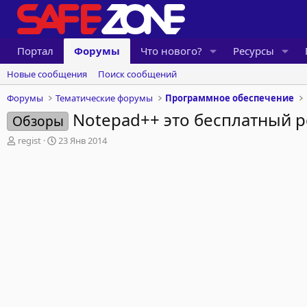
Портал
Форумы
Что нового?
Ресурсы
Новые сообщения
Поиск сообщений
Форумы
Тематические форумы
Программное обеспечение
Notepad++ это бесплатный 
Обзоры
А
Д
regist
23 Янв 2014
в
а
т
т
о
а
р
н
т
а
е
ч
м
а
ы
л
а