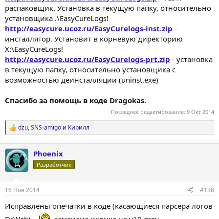
распаковщик. Установка в текущую папку, относительно
установщика .\EasyCureLogs!
http://easycure.ucoz.ru/EasyCurelogs-inst.zip
-
инсталлятор. Установит в корневую директорию
X:\EasyCureLogs!
http://easycure.ucoz.ru/EasyCurelogs-prt.zip
- установка
в текущую папку, относительно установщика с
возможностью деинсталляции (uninst.exe)
Спасибо за помощь в коде Dragokas.
Последнее редактирование:
9 Окт 2014
dzu
,
SNS-amigo
и
Кирилл
Р
е
а
Phoenix
к
ц
Разработчик
и
и
:
16 Ноя 2014
#138
Исправлены опечатки в коде (касающиеся парсера логов
DrWeb),
заменена иконка на v10 gray.