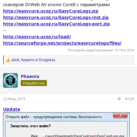
сканеров DrWeb AV и/или CureIt с параметрами
http://easycure.ucoz.ru/EasyCureLogs.zip
http://easycure.ucoz.ru/EasyCureLogs-inst.zip
http://easycure.ucoz.ru/EasyCureLogs-port.zip
--
http://easycure.ucoz.ru/load/
http://sourceforge.net/projects/easycurelogs/files/
Последнее редактирование:
16 Ноя 2014
akok
,
Кирилл
и
Dragokas
Р
е
а
Phoenix
к
ц
Разработчик
и
и
:
23 Мар 2015
#139
Update