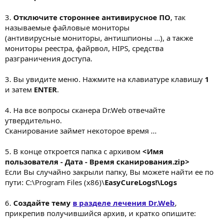
3.
Отключите стороннее антивирусное ПО
, так
называемые файловые мониторы
(антивирусные мониторы, антишпионы ...), а также
мониторы реестра, файрвол, HIPS, средства
разграничения доступа.
3. Вы увидите меню. Нажмите на клавиатуре клавишу
1
и затем
ENTER
.
4. На все вопросы сканера Dr.Web отвечайте
утвердительно.
Сканирование займет некоторое время ...
5. В конце откроется папка с архивом
<Имя
пользователя - Дата - Время сканирования.zip>
Если Вы случайно закрыли папку, Вы можете найти ее по
пути: C:\Program Files (x86)\
EasyCureLogs!\Logs
6.
Создайте тему
в разделе лечения Dr.Web
,
прикрепив получившийся архив, и кратко опишите: