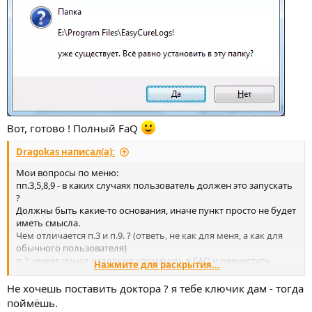
Вот, готово ! Полный FaQ
Dragokas написал(а):
Мои вопросы по меню:
пп.3,5,8,9 - в каких случаях пользователь должен это запускать
?
Должны быть какие-то основания, иначе пункт просто не будет
иметь смысла.
Чем отличается п.3 и п.9. ? (ответь, не как для меня, а как для
обычного пользователя)
п.7. имеет смысл отдельно упомянуть в FAQ и разместить
Нажмите для раскрытия...
отдельно на сервере + упаковать в папку рядом с EXE-шником
EasyCureLogs!
Не хочешь поставить доктора ? я тебе ключик дам - тогда
(например, если заблокирована ассоциация EXE)
поймёшь.
8-9 много букав. Упрощу.