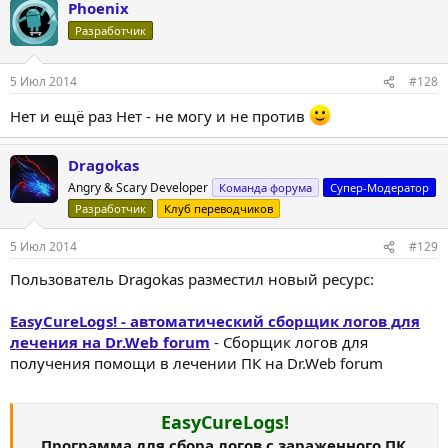
Phoenix
Разработчик
5 Июл 2014
#128
Нет и ещё раз Нет - не могу и не против
Dragokas
Angry & Scary Developer
Команда форума
Супер-Модератор
Разработчик
Клуб переводчиков
5 Июл 2014
#129
Пользователь Dragokas разместил новый ресурс:
EasyCureLogs! - автоматический сборщик логов для
лечения на Dr.Web forum
- Сборщик логов для
получения помощи в лечении ПК на Dr.Web forum
EasyCureLogs!
Программа для сбора логов с зараженного ПК,