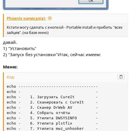
Phoenix написал(а):
Кстати могу сделать с кнопкой - Portable install и прибить "всех
зайцев". (на базе инно)
давай.
1) "Установить"
2) "Запуск без установки"Итак, сейчас имеем:
Меню:
Код:
echo ----------------------------------

echo -                                -

echo -    1. Загрузить CureIt         -

echo -    2. Сканировать с CureIt     -

echo -    3. Сканер DrWeb AV          -

echo -    4. Собрать отчёты           -

echo -    5. Утилита DWSYSINFO        -

echo -    6. Утилита plstfix          -

echo -    7. Утилита mwz_unhooker     -
