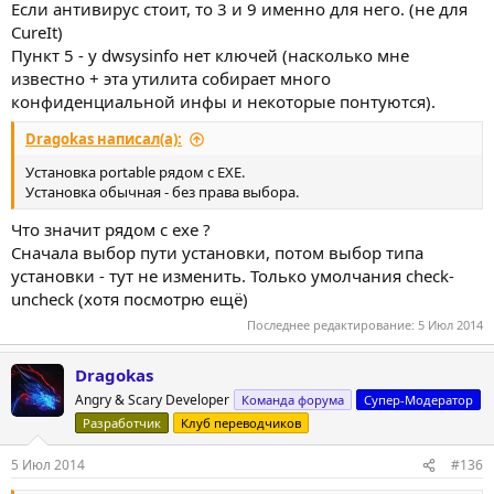
Если антивирус стоит, то 3 и 9 именно для него. (не для
CureIt)
Пункт 5 - у dwsysinfo нет ключей (насколько мне
известно + эта утилита собирает много
конфиденциальной инфы и некоторые понтуются).
Dragokas написал(а):
Установка portable рядом с EXE.
Установка обычная - без права выбора.
Что значит рядом с ехе ?
Сначала выбор пути установки, потом выбор типа
установки - тут не изменить. Только умолчания check-
uncheck (хотя посмотрю ещё)
Последнее редактирование:
5 Июл 2014
Dragokas
Angry & Scary Developer
Команда форума
Супер-Модератор
Разработчик
Клуб переводчиков
5 Июл 2014
#136