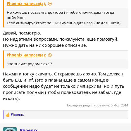
Phoenix написал(а):
Не хочешь поставить доктора ? я тебе ключик дам - тогда
поймёшь.
Если антивирус стоит, то 3 и 9 именно для него. (не для CureIt)
Давай, посмотрю.
Но над этими вопросами, пожалуйста, еще помозгуй.
Нужно дать на них хорошее описание.
Phoenix написал(а):
Что значит рядом с ехе ?
Нажми кнопку скачать. Открываешь архив. Там должен
быть EXE и inf. (это в планы)Еще в самом конце в
сообщении надо будет не только имя архива, но и путь
прописать полный (чтобы пользователь не забыл, где
искать).
Последнее редактирование:
5 Июл 2014
Phoenix
Р
е
а
Phoenix
к