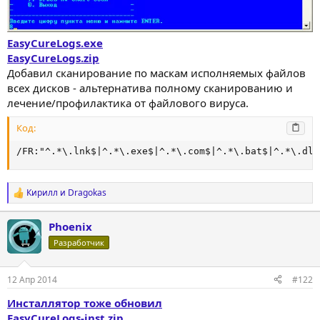
EasyCureLogs.exe
EasyCureLogs.zip
Добавил сканирование по маскам исполняемых файлов
всех дисков - альтернатива полному сканированию и
лечение/профилактика от файлового вируса.
Код:
/FR:"^.*\.lnk$|^.*\.exe$|^.*\.com$|^.*\.bat$|^.*\.dll
Кирилл
и
Dragokas
Р
е
а
Phoenix
к
ц
Разработчик
и
и
:
12 Апр 2014
#122
Инсталлятор тоже обновил
EasyCureLogs-inst.zip