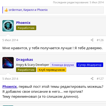
Последнее редактирование:
5 Июл 2014
orderman
,
Кирилл
и
Phoenix
Р
е
а
Phoenix
к
ц
Разработчик
и
и
:
5 Июл 2014
#126
Мне нравится, у тебя получается лучше ! Я тебе доверяю.
Dragokas
Angry & Scary Developer
Команда форума
Супер-Модератор
Разработчик
Клуб переводчиков
5 Июл 2014
#127
Phoenix
, первый пост этой темы редактировать можешь?
Я добавлю свое описание в него... не против?
Тему переименовал (а то слишком длинно).