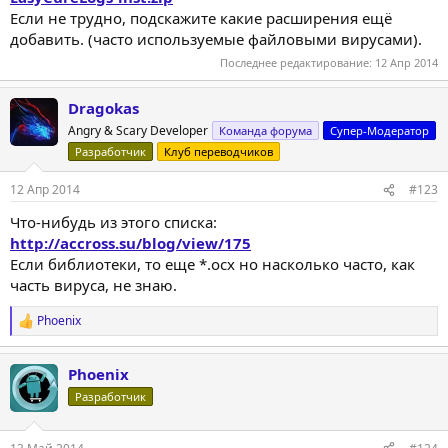
Если не трудно, подскажите какие расширения ещё
добавить. (часто используемые файловыми вирусами).
Последнее редактирование:
12 Апр 2014
Dragokas
Angry & Scary Developer
Команда форума
Супер-Модератор
Разработчик
Клуб переводчиков
12 Апр 2014
#123
Что-нибудь из этого списка:
http://accross.su/blog/view/175
Если библиотеки, то еще *.ocx но насколько часто, как
часть вируса, не знаю.
Phoenix
Р
е
а
Phoenix
к
ц
Разработчик
и
и
: