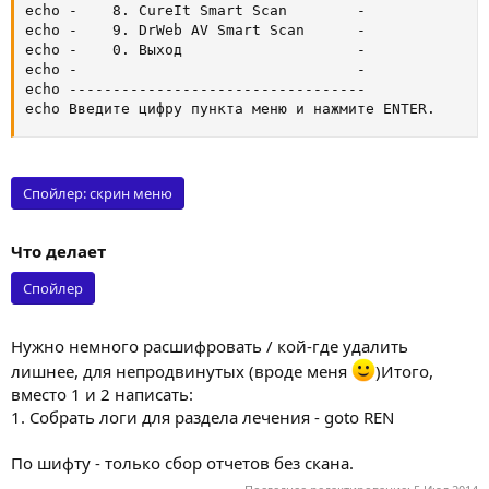
echo -    8. CureIt Smart Scan        -

echo -    9. DrWeb AV Smart Scan      -

echo -    0. Выход                    -

echo -                                -

echo ----------------------------------

echo Введите цифру пункта меню и нажмите ENTER.
Спойлер:
скрин меню
Что делает
Спойлер
Нужно немного расшифровать / кой-где удалить
лишнее, для непродвинутых (вроде меня
)Итого,
вместо 1 и 2 написать:
1. Собрать логи для раздела лечения - goto REN
По шифту - только сбор отчетов без скана.