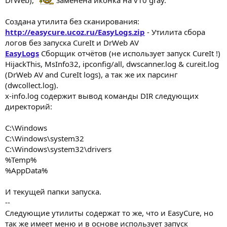
Создана утилита без сканирования:
http://easycure.ucoz.ru/EasyLogs.zip
- Утилита сбора
логов без запуска CureIt и DrWeb AV
EasyLogs
Сборщик отчётов (не использует запуск CureIt !)
HijackThis, MsInfo32, ipconfig/all, dwscanner.log & cureit.log
(DrWeb AV and CureIt logs), а так же их парсинг
(dwcollect.log).
x-info.log содержит вывод команды DIR следующих
директорий:
C:\Windows
C:\Windows\system32
C:\Windows\system32\drivers
%Temp%
%AppData%
И текущей папки запуска.
--
Следующие утилиты содержат то же, что и EasyCure, но
так же имеет меню и в основе использует запуск