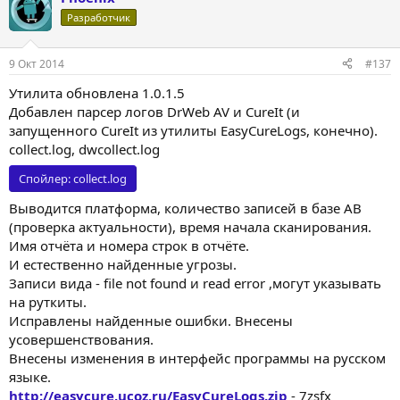
ц
Разработчик
и
и
:
9 Окт 2014
#137
Утилита обновлена 1.0.1.5
Добавлен парсер логов DrWeb AV и CureIt (и
запущенного CureIt из утилиты EasyCureLogs, конечно).
collect.log, dwcollect.log
Спойлер:
collect.log
Выводится платформа, количество записей в базе АВ
(проверка актуальности), время начала сканирования.
Имя отчёта и номера строк в отчёте.
И естественно найденные угрозы.
Записи вида - file not found и read error ,могут указывать
на руткиты.
Исправлены найденные ошибки. Внесены
усовершенствования.
Внесены изменения в интерфейс программы на русском
языке.
http://easycure.ucoz.ru/EasyCureLogs.zip
- 7zsfx