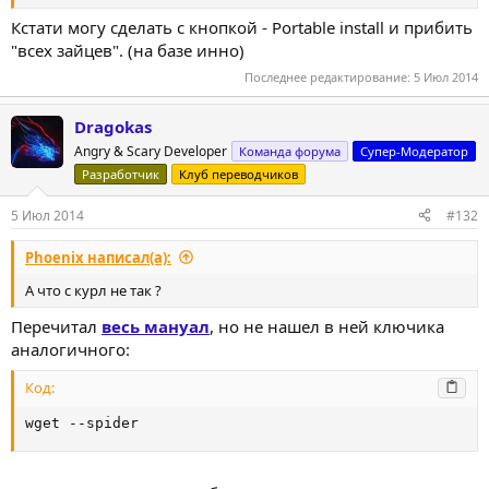
Кстати могу сделать с кнопкой - Portable install и прибить
"всех зайцев". (на базе инно)
Последнее редактирование:
5 Июл 2014
Dragokas
Angry & Scary Developer
Команда форума
Супер-Модератор
Разработчик
Клуб переводчиков
5 Июл 2014
#132
Phoenix написал(а):
А что с курл не так ?
Перечитал
весь мануал
, но не нашел в ней ключика
аналогичного:
Код:
wget --spider