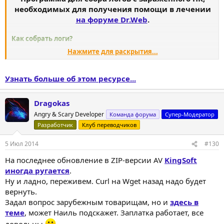
необходимых для получения помощи в лечении
на форуме Dr.Web
.
Как собрать логи?
Нажмите для раскрытия...
1.
Скачайте
установщик
или
7z-архив
с программой
EasyCureLogs!.
Узнать больше об этом ресурсе...
2....
Dragokas
Angry & Scary Developer
Команда форума
Супер-Модератор
Разработчик
Клуб переводчиков
5 Июл 2014
#130
На последнее обновление в ZIP-версии AV
KingSoft
иногда ругается
.
Ну и ладно, переживем. Curl на Wget назад надо будет
вернуть.
Задал вопрос зарубежным товарищам, но и
здесь в
теме
, может Наиль подскажет. Заплатка работает, все