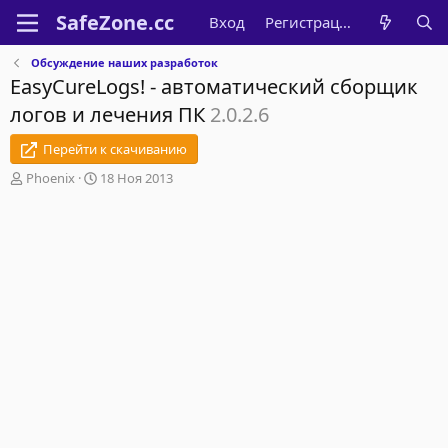
Вход
Регистрация
Обсуждение наших разработок
EasyCureLogs! - автоматический сборщик
логов и лечения ПК
2.0.2.6
Перейти к скачиванию
А
Д
Phoenix
18 Ноя 2013
в
а
т
т
о
а
р
н
т
а
е
ч
м
а
ы
л
а