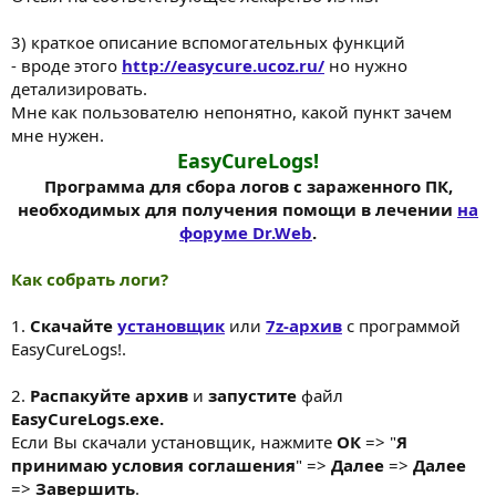
3) краткое описание вспомогательных функций
- вроде этого
http://easycure.ucoz.ru/
но нужно
детализировать.
Мне как пользователю непонятно, какой пункт зачем
мне нужен.
EasyCureLogs!
Программа для сбора логов с зараженного ПК,
необходимых для получения помощи в лечении
на
форуме Dr.Web
.
Как собрать логи?
1.
Скачайте
установщик
или
7z-архив
с программой
EasyCureLogs!.
2.
Распакуйте архив
и
запустите
файл
EasyCureLogs.exe.
Если Вы скачали установщик, нажмите
ОК
=> "
Я
принимаю условия соглашения
" =>
Далее
=>
Далее
=>
Завершить
.