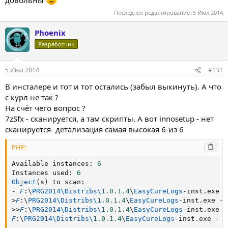
довольны
Последнее редактирование:
5 Июл 2014
Phoenix
Разработчик
5 Июл 2014
#131
В инсталере и тот и тот остались (забыл выкинуть). А что
с курл не так ?
На счёт чего вопрос ?
7zSfx - сканируется, а там скрипты. А вот innosetup - нет
сканируется- детализация самая высокая 6-из 6
PHP:
Available instances
:
6
Instances used
:
6
Object
(
s
)
 to scan
:
-
F
:
\
PRG2014
\
Distribs
\
1
.0
.1
.4
\
EasyCureLogs
-
inst
.
>
F
:
\
PRG2014
\
Distribs
\
1
.0
.1
.4
\
EasyCureLogs
-
inst
.
exe 
-
 
>
>
F
:
\
PRG2014
\
Distribs
\
1
.0
.1
.4
\
EasyCureLogs
-
inst
.
exe 
-
F
:
\
PRG2014
\
Distribs
\
1
.0
.1
.4
\
EasyCureLogs
-
inst
.
exe 
-
 O