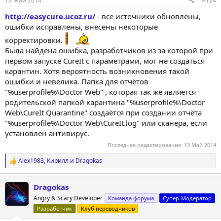
13 Май 2014
#124
http://easycure.ucoz.ru/
- все источники обновлены,
ошибки исправлены, внесены некоторые
корректировки.
Была найдена ошибка, разработчиков из за которой при
первом запуске CureIt с параметрами, мог не создаться
карантин. Хотя вероятность возникновения такой
ошибки и невелика. Папка для отчётов
"%userprofile%\Doctor Web" , которая так же является
родительской папкой карантина "%userprofile%\Doctor
Web\CureIt Quarantine" создаётся при создании отчёта
"%userprofile%\Doctor Web\CureIt.log" или сканера, если
установлен антивирус.
Последнее редактирование:
13 Май 2014
Alex1983
,
Кирилл
и
Dragokas
Р
е
а
Dragokas
к
ц
Angry & Scary Developer
Команда форума
Супер-Модератор
и
Разработчик
Клуб переводчиков
и
: