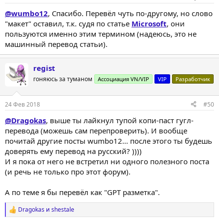
@wumbo12
, Спасибо. Перевёл чуть по-другому, но слово
"макет" оставил, т.к. судя по статье
Microsoft
, они
пользуются именно этим термином (надеюсь, это не
машинный перевод статьи).
regist
гоняюсь за туманом
Ассоциация VN/VIP
VIP
Разработчик
24 Фев 2018
#50
@Dragokas
, выше ты лайкнул тупой копи-паст гугл-
перевода (можешь сам перепроверить). И вообще
почитай другие посты wumbo12... после этого ты будешь
доверять ему перевод на русский? ))))
И я пока от него не встретил ни одного полезного поста
(и речь не только про этот форум).
А по теме я бы перевёл как "GPT разметка".
Dragokas
и
shestale
Р