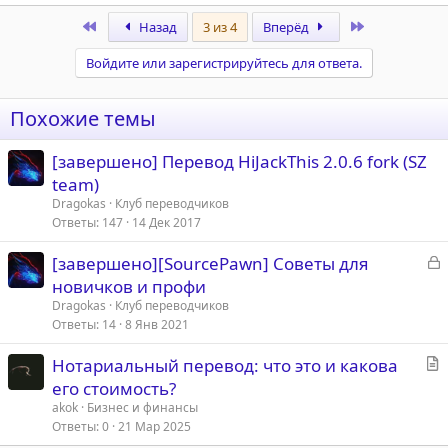
е
а
First
Last
Назад
3 из 4
Вперёд
к
ц
Войдите или зарегистрируйтесь для ответа.
и
и
:
Похожие темы
[завершено] Перевод HiJackThis 2.0.6 fork (SZ
team)
Dragokas
Клуб переводчиков
Ответы
147
14 Дек 2017
З
[завершено][SourcePawn] Советы для
а
новичков и профи
к
Dragokas
Клуб переводчиков
р
Ответы
14
8 Янв 2021
С
Нотариальный перевод: что это и какова
т
т
его стоимость?
а
а
akok
Бизнес и финансы
т
Ответы
0
21 Мар 2025
ь