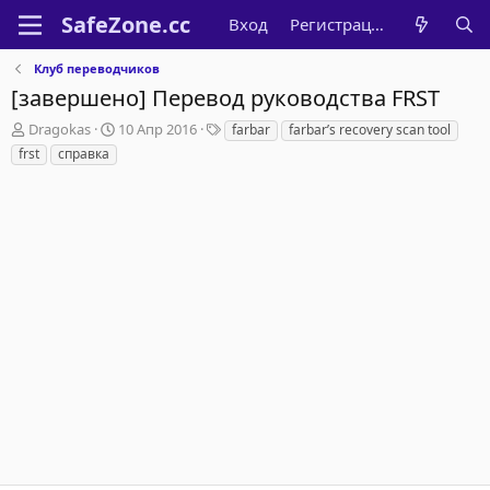
Вход
Регистрация
Клуб переводчиков
[завершено] Перевод руководства FRST
А
Д
Т
Dragokas
10 Апр 2016
farbar
farbar’s recovery scan tool
в
а
е
frst
справка
т
т
г
о
а
и
р
н
т
а
е
ч
м
а
ы
л
а