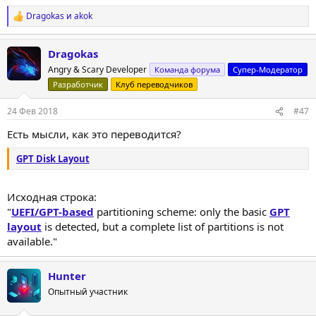
Dragokas
и
akok
Р
е
а
Dragokas
к
ц
Angry & Scary Developer
Команда форума
Супер-Модератор
и
Разработчик
Клуб переводчиков
и
:
24 Фев 2018
#47
Есть мысли, как это переводится?
GPT Disk Layout
Исходная строка:
"
UEFI/GPT-based
partitioning scheme: only the basic
GPT
layout
is detected, but a complete list of partitions is not
available."
Hunter
Опытный участник