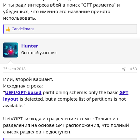
И ты ради интереса вбей в поиск "GPT разметка" и
убедишься, что именно это название принято
использовать.
Candellmans
Р
е
а
Hunter
к
ц
Опытный участник
и
и
:
25 Фев 2018
#53
Или, второй вариант.
Исходная строка:
"
UEFI/GPT-based
partitioning scheme: only the basic
GPT
layout
is detected, but a complete list of partitions is not
available."
Uefi/GPT -исходя из разделение cхемы : Только из
разделения на основе GPT расположения, что полный
список разделов не доступен.