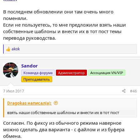
В последнем обновлении они там очень много
поменяли.
Если не пользуетесь, то мне предложили взять наши
собственные шаблоны и внести их в тот пост темы
перевода руководства.
akok
Р
е
а
Sandor
к
ц
Команда форума
Администратор
Ассоциация VN/VIP
и
Преподаватель
и
:
7 Июл 2017
#46
Dragokas написал(а):
взять наши собственные шаблоны и внести их в тот пост
Согласен. По фиксу из обычного режима наверное
можно сделать два варианта - с файлом и из буфера
обмена.