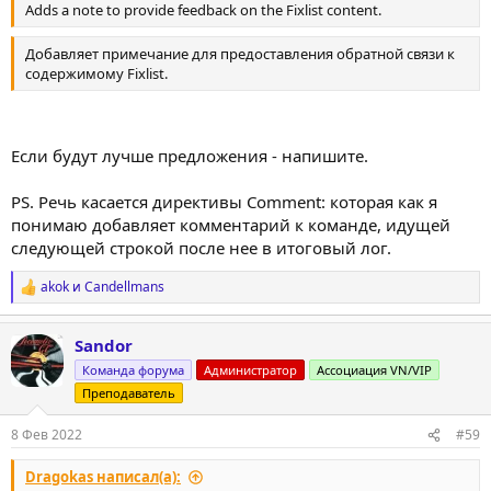
Adds a note to provide feedback on the Fixlist content.
Добавляет примечание для предоставления обратной связи к
содержимому Fixlist.
Если будут лучше предложения - напишите.
PS. Речь касается директивы Comment: которая как я
понимаю добавляет комментарий к команде, идущей
следующей строкой после нее в итоговый лог.
akok
и
Candellmans
Р
е
а
Sandor
к
ц
Команда форума
Администратор
Ассоциация VN/VIP
и
Преподаватель
и
:
8 Фев 2022
#59
Dragokas написал(а):