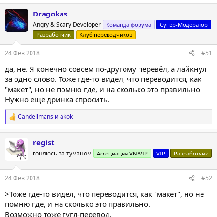
е
а
Dragokas
к
Angry & Scary Developer
ц
Команда форума
Супер-Модератор
и
Разработчик
Клуб переводчиков
и
:
24 Фев 2018
#51
да, не. Я конечно совсем по-другому перевёл, а лайкнул
за одно слово. Тоже где-то видел, что переводится, как
"макет", но не помню где, и на сколько это правильно.
Нужно ещё дринка спросить.
Candellmans
и
akok
Р
е
а
regist
к
ц
гоняюсь за туманом
Ассоциация VN/VIP
VIP
Разработчик
и
и
:
24 Фев 2018
#52
>Тоже где-то видел, что переводится, как "макет", но не
помню где, и на сколько это правильно.
Возможно тоже гугл-перевод.