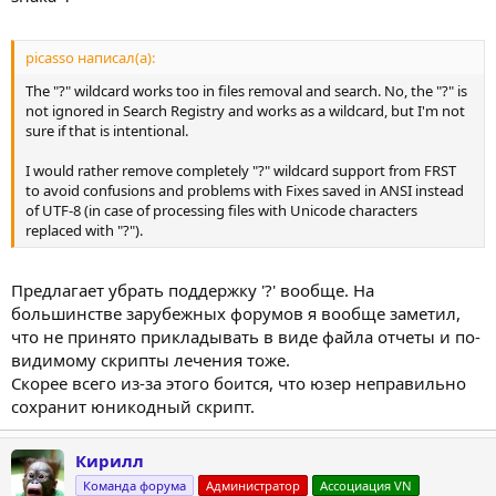
picasso написал(а):
The "?" wildcard works too in files removal and search. No, the "?" is
not ignored in Search Registry and works as a wildcard, but I'm not
sure if that is intentional.
I would rather remove completely "?" wildcard support from FRST
to avoid confusions and problems with Fixes saved in ANSI instead
of UTF-8 (in case of processing files with Unicode characters
replaced with "?").
Предлагает убрать поддержку '?' вообще. На
большинстве зарубежных форумов я вообще заметил,
что не принято прикладывать в виде файла отчеты и по-
видимому скрипты лечения тоже.
Скорее всего из-за этого боится, что юзер неправильно
сохранит юникодный скрипт.
Кирилл
Команда форума
Администратор
Ассоциация VN