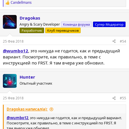
Candellmans
Р
е
а
Dragokas
к
ц
Angry & Scary Developer
Команда форума
Супер-Модератор
и
Разработчик
Клуб переводчиков
и
:
25 Фев 2018
#54
@wumbo12
, это никуда не годится, как и предыдущий
вариант. Посмотрите, как правильно, в теме с
инструкцией по FRST. Я там вчера уже обновил.
Hunter
Опытный участник
25 Фев 2018
#55
Dragokas написал(а):
@wumbo12
, это никуда не годится, как и предыдущий вариант.
Посмотрите, как правильно, в теме с инструкцией по FRST. Я
там вчера уже обновил.