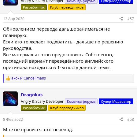
Angry & Scary Developer
Команда форума
Супер-Модератор
и
Разработчик
Клуб переводчиков
и
:
12 Апр 2020
#57
Обновлением перевода дальше заниматься не
планирую.
Если кто-то желает подхватить - дальше по решению
руководства.
Все материалы готов предоставить. Собственно,
последний вариант переведённого английского
оригинала находится в 1-м посту данной темы.
akok
и
Candellmans
Р
е
а
Dragokas
к
ц
Angry & Scary Developer
Команда форума
Супер-Модератор
и
Разработчик
Клуб переводчиков
и
:
8 Фев 2022
#58
Мне не нравится этот перевод: