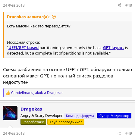
24 Фев 2018
#48
Dragokas написал(а):
Есть мысли, как это переводится?
Исходная строка:
"
UEFI/GPT-based
partitioning scheme: only the basic
GPT layout
is
detected, but a complete list of partitions is not available."
Схема разбиения на основе UEFI / GPT: обнаружен только
основной макет GPT, но полный список разделов
недоступен
Candellmans
,
akok
и
Dragokas
Р
е
а
Dragokas
к
ц
Angry & Scary Developer
Команда форума
Супер-Модератор
и
Разработчик
Клуб переводчиков
и
:
24 Фев 2018
#49