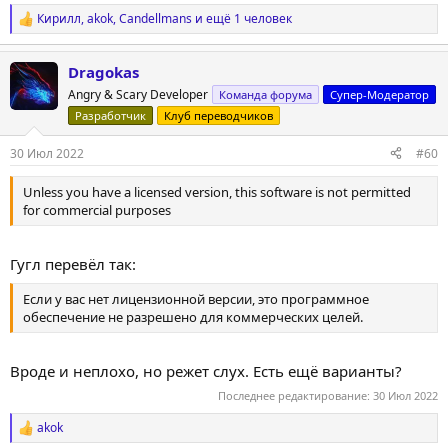
Кирилл
,
akok
,
Candellmans
и ещё 1 человек
Р
е
а
Dragokas
к
ц
Angry & Scary Developer
Команда форума
Супер-Модератор
и
Разработчик
Клуб переводчиков
и
:
30 Июл 2022
#60
Unless you have a licensed version, this software is not permitted
for commercial purposes
Гугл перевёл так:
Если у вас нет лицензионной версии, это программное
обеспечение не разрешено для коммерческих целей.
Вроде и неплохо, но режет слух. Есть ещё варианты?
Последнее редактирование:
30 Июл 2022
akok
Р