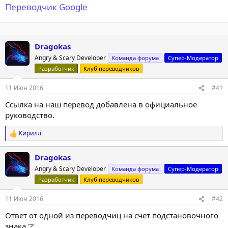
Переводчик Google
Dragokas
Angry & Scary Developer
Команда форума
Супер-Модератор
Разработчик
Клуб переводчиков
11 Июн 2016
#41
Ссылка на наш перевод добавлена в официальное
руководство.
Кирилл
Р
е
а
Dragokas
к
Angry & Scary Developer
ц
Команда форума
Супер-Модератор
и
Разработчик
Клуб переводчиков
и
:
11 Июн 2016
#42
Ответ от одной из переводчиц на счет подстановочного
знака '?'