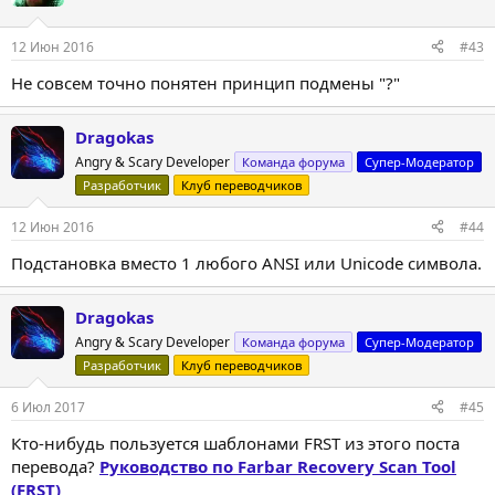
12 Июн 2016
#43
Не совсем точно понятен принцип подмены "?"
Dragokas
Angry & Scary Developer
Команда форума
Супер-Модератор
Разработчик
Клуб переводчиков
12 Июн 2016
#44
Подстановка вместо 1 любого ANSI или Unicode символа.
Dragokas
Angry & Scary Developer
Команда форума
Супер-Модератор
Разработчик
Клуб переводчиков
6 Июл 2017
#45
Кто-нибудь пользуется шаблонами FRST из этого поста
перевода?
Руководство по Farbar Recovery Scan Tool
(FRST)