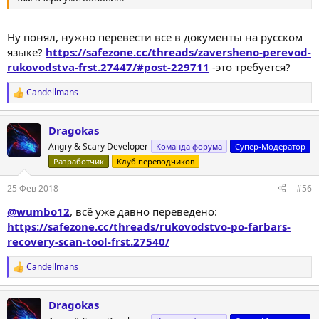
Ну понял, нужно перевести все в документы на русском
языке?
https://safezone.cc/threads/zaversheno-perevod-
rukovodstva-frst.27447/#post-229711
-это требуется?
Candellmans
Р
е
а
Dragokas
к
ц
Angry & Scary Developer
Команда форума
Супер-Модератор
и
Разработчик
Клуб переводчиков
и
:
25 Фев 2018
#56
@wumbo12
, всё уже давно переведено:
https://safezone.cc/threads/rukovodstvo-po-farbars-
recovery-scan-tool-frst.27540/
Candellmans
Р
е
а
Dragokas
к
ц