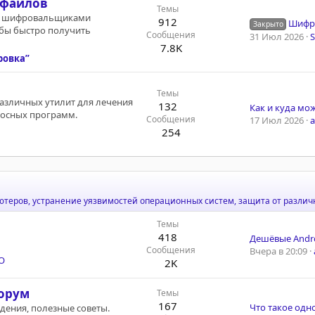
 файлов
Темы
х шифровальщиками
912
Шифр
Закрыто
обы быстро получить
Сообщения
31 Июл 2026
7.8K
ровка”
Темы
различных утилит для лечения
132
носных программ.
Сообщения
17 Июл 2026
254
еров, устранение уязвимостей операционных систем, защита от различн
Темы
418
Сообщения
Вчера в 20:09
О
2K
орум
Темы
167
ждения, полезные советы.