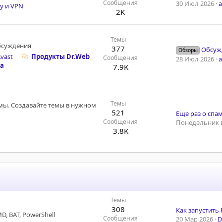
Сообщения
30 Июл 2026
xy и VPN
2K
Темы
обсуждения
377
Обсужд
Обзоры
vast
Продукты Dr.Web
Сообщения
28 Июл 2026
а
7.9K
Темы
мы. Создавайте темы в нужном
521
Еще раз о спа
Сообщения
Понедельник в
3.8K
Темы
308
 BAT, PowerShell
Сообщения
20 Мар 2026
D