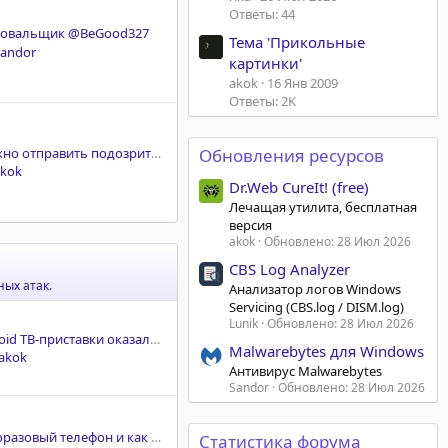
Ответы: 44
овальщик @BeGood327
Тема 'Прикольные
Sandor
картинки'
akok
16 Янв 2009
Ответы: 2K
Как и куда можно отправить подозрительные файлы на анализ
Обновления ресурсов
akok
Dr.Web CureIt! (free)
Лечащая утилита, бесплатная
версия
akok
Обновлено:
28 Июл 2026
CBS Log Analyzer
ых атак.
Анализатор логов Windows
Servicing (CBS.log / DISM.log)
Lunik
Обновлено:
28 Июл 2026
Дешёвые Android ТВ-приставки оказались частью масштабной схемы рекламного мошенничества
Malwarebytes для Windows
akok
Антивирус Malwarebytes
Sandor
Обновлено:
28 Июл 2026
Что такое одноразовый телефон и как его использовать?
Статистика форума