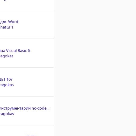
 для Word
ChatGPT
а Visual Basic 6
ragokas
NET 10?
ragokas
Опубликован инструментарий no-code, позволяющий скрывать код в скриптах на языке Python.
ragokas