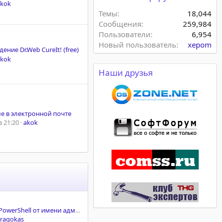
akok
Темы
18,044
Сообщения
259,984
Пользователи
6,954
Новый пользователь
xepom
ение Dr.Web CureIt! (free)
akok
Наши друзья
ме в электронной почте
 21:20
akok
Как запустить PowerShell от имени администратора
ragokas