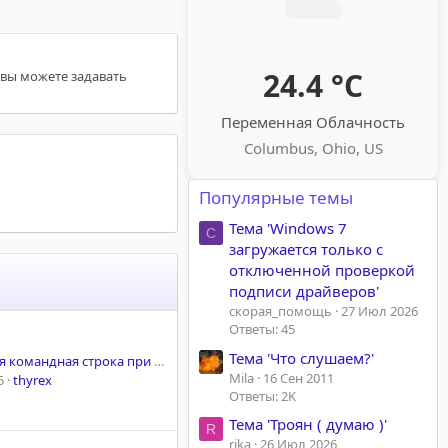
24.4 °C
 вы можете задавать
Переменная Облачность
Columbus, Ohio, US
Популярные темы
Тема 'Windows 7
С
загружается только с
отключенной проверкой
подписи драйверов'
скорая_помощь
27 Июл 2026
Ответы: 45
Тема 'Что слушаем?'
омандная строка при включении компа
Mila
16 Сен 2011
5
thyrex
Ответы: 2K
Тема 'Троян ( думаю )'
R
rika
26 Июл 2026