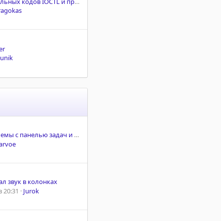
Список контрольных кодов IOCTL и примеры использования
ragokas
er
unik
с панелью задач и контекстным меню
arvoe
л звук в колонках
 20:31
Jurok