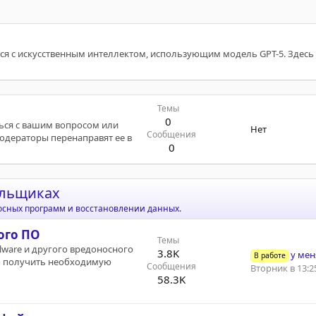
я с искусственным интеллектом, использующим модель GPT-5. Здесь
Темы
0
ться с вашим вопросом или
Нет
Сообщения
модераторы перенаправят ее в
0
альщиках
осных программ и восстановлении данных.
ого ПО
Темы
lware и другого вредоносного
3.8K
у меня к
В работе
о получить необходимую
Сообщения
Вторник в 13:2
58.3K