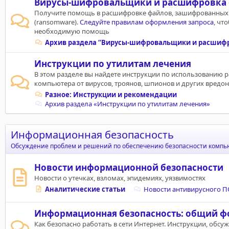
Вирусы-шифровальщики и расшифровка
Получите помощь в расшифровке файлов, зашифрованны
(ransomware).
Следуйте правилам оформления запроса
, чт
необходимую помощь
Архив раздела “Вирусы‑шифровальщики и расшиф
Инструкции по утилитам лечения
В этом разделе вы найдете инструкции по использованию 
компьютера от вирусов, троянов, шпионов и других вредо
Разное: Инструкции и рекомендации
Архив раздела «Инструкции по утилитам лечения»
Информационная безопасность
Обсуждение проблем и решений по обеспечению безопасности компьют
Новости информационной безопасности
Новости о утечках, взломах, эпидемиях, уязвимостях
Аналитические статьи
Новости антивирусного П
Информационная безопасность: общий ф
Как безопасно работать в сети Интернет. Инструкции, обсу