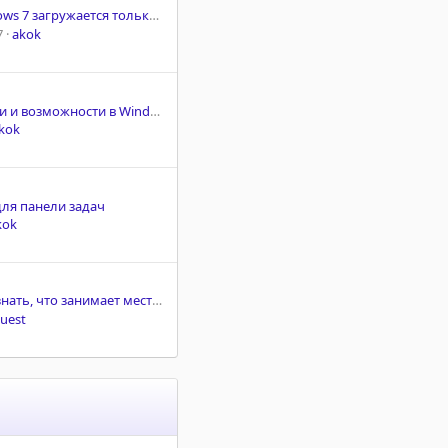
ружается только с отключенной проверкой подписи драйверов
7
akok
Новые функции и возможности в Windows Server 2025
kok
ля панели задач
kok
ь, что занимает место на диске в Windows
uest