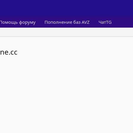
Помощь форуму
Пополнение баз AVZ
ЧатTG
ne.cc