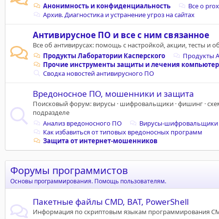
Анонимность и конфиденциальность
Все о pro
Архив. Диагностика и устранение угроз на сайтах
Антивирусное ПО и все с ним связанное
Все об антивирусах: помощь с настройкой, акции, тесты и 
Продукты Лаборатории Касперского
Продукты A
Прочие инструменты защиты и лечения компьютер
Сводка новостей антивирусного ПО
Вредоносное ПО, мошенники и защита
Поисковый форум: вирусы · шифровальщики · фишинг · схе
подразделе
Анализ вредоносного ПО
Вирусы-шифровальщики
Как избавиться от типовых вредоносных программ
Защита от интернет-мошенников
Форумы программистов
Основы программирования. Помощь пользователям.
Пакетные файлы CMD, BAT, PowerShell
Информация по скриптовым языкам программирования CMD,