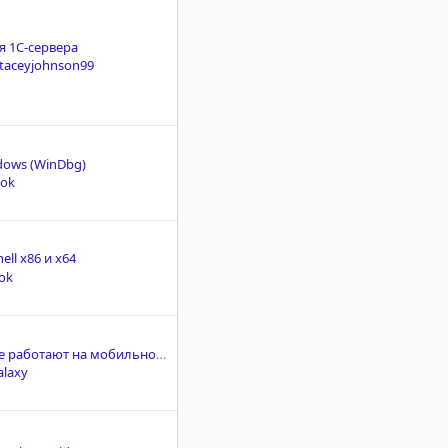
 1С-сервера
taceyjohnson99
dows (WinDbg)
kok
ell x86 и x64
ok
Vless+Reallity не работают на мобильном интернете.
alaxy