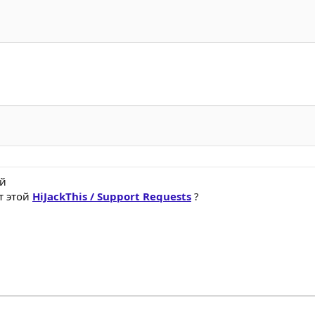
ый
т этой
HiJackThis / Support Requests
?