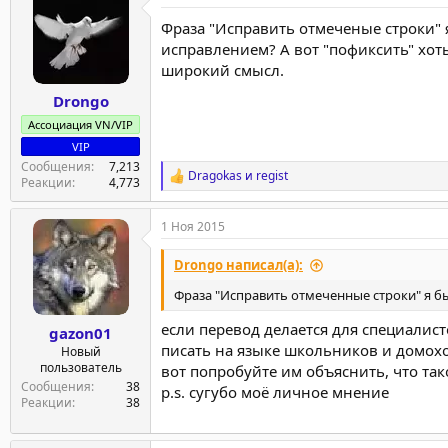
Фраза "Исправить отмеченые строки" я 
исправлением? А вот "пофиксить" хоть
широкий смысл.
Drongo
Ассоциация VN/VIP
VIP
Сообщения
7,213
Dragokas
и
regist
Р
Реакции
4,773
е
а
1 Ноя 2015
к
ц
и
Drongo написал(а):
и
:
Фраза "Исправить отмеченные строки" я б
если перевод делается для специалист
gazon01
писать на языке школьников и домохо
Новый
пользователь
вот попробуйте им объяснить, что та
Сообщения
38
p.s. сугубо моё личное мнение
Реакции
38