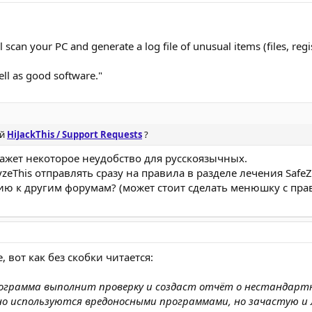
scan your PC and generate a log file of unusual items (files, regis
l as good software."
ой
HiJackThis / Support Requests
?
окажет некоторое неудобство для русскоязычных.
zeThis отправлять сразу на правила в разделе лечения Safe
ию к другим форумам? (может стоит сделать менюшку с прав
вот как без скобки читается:
рограмма выполнит проверку и создаст отчёт о нестандартн
о используются вредоносными программами, но зачастую и 