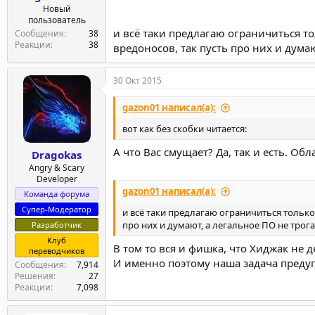
Новый
пользователь
и всё таки предлагаю ограничиться т
Сообщения
38
Реакции
38
вредоносов, так пусть про них и дума
30 Окт 2015
gazon01 написал(а):
вот как без скобки читается:
А что Вас смущает? Да, так и есть. Об
Dragokas
Angry & Scary
Developer
gazon01 написал(а):
Команда форума
Супер-Модератор
и всё таки предлагаю ограничиться тольк
про них и думают, а легальное ПО не трога
Разработчик
Клуб
В том то вся и фишка, что Хиджак не
переводчиков
И именно поэтому наша задача предуп
Сообщения
7,914
Решения
27
Реакции
7,098