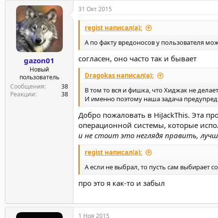
31 Окт 2015
regist написал(а):
А по факту вредоносов у пользователя мож
согласен, оно часто так и бывает
gazon01
Новый
Dragokas написал(а):
пользователь
Сообщения
38
В том то вся и фишка, что Хиджак не дела
Реакции
38
И именно поэтому наша задача предупреди
Добро пожаловать в HiJackThis. Эта п
операционной системы, которые испо
и не стоит это неглядя править, луч
regist написал(а):
А если не выбрал, то пусть сам выбирает с
про это я как-то и забыл
1 Ноя 2015