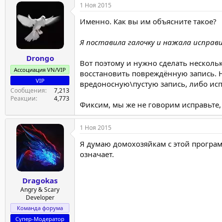
1 Ноя 2015
Именно. Как вы им объясните такое?
Я поставила галочку и нажала исправит
Drongo
Вот поэтому и нужно сделать нескольк
Ассоциация VN/VIP
восстановить повреждённую запись. Н
VIP
вредоносную\пустую запись, либо исп
Сообщения
7,213
Реакции
4,773
Фиксим, мы же не говорим исправьте, 
1 Ноя 2015
Я думаю домохозяйкам с этой программ
означает.
Dragokas
Angry & Scary
Developer
Команда форума
Супер-Модератор