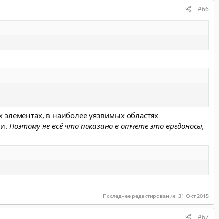
#66
х элементах, в наиболее уязвимых областях
ми.
Поэтому не всё что показано в отчете это вредоносы,
Последнее редактирование:
31 Окт 2015
#67