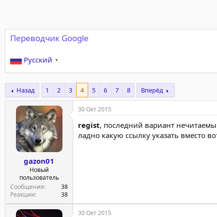
Переводчик Google
Русский
▼
Назад
1
2
3
4
5
6
7
8
Вперёд
30 Окт 2015
regist
, последний вариант нечитаем
ладно какую ссылку указать вместо во
gazon01
Новый
пользователь
Сообщения
38
Реакции
38
30 Окт 2015