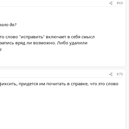
#69
пало да?
то слово "исправить" включает в себя смысл
м запись вряд ли возможно. Либо удалили
.
#70
иксить, придется им почитать в справке, что это слово