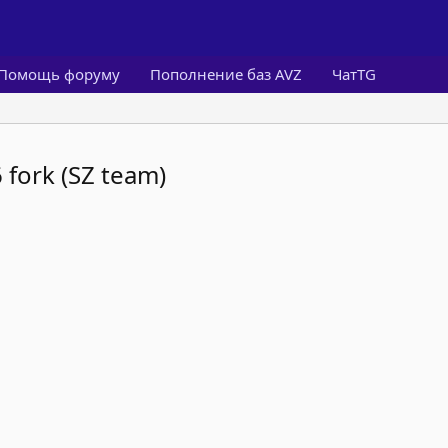
Помощь форуму
Пополнение баз AVZ
ЧатTG
 fork (SZ team)