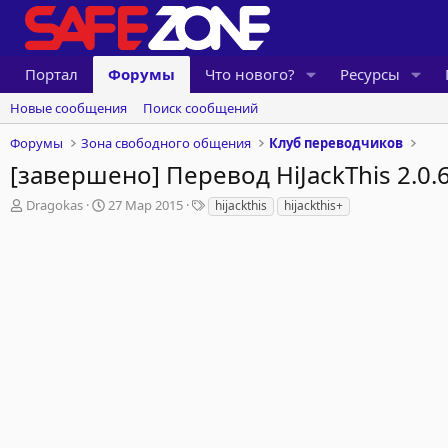
Портал
Форумы
Что нового?
Ресурсы
Новые сообщения
Поиск сообщений
Форумы
Зона свободного общения
Клуб переводчиков
[завершено] Перевод HiJackThis 2.0.6
А
Д
Т
Dragokas
27 Мар 2015
hijackthis
hijackthis+
в
а
е
т
т
г
о
а
и
р
н
т
а
е
ч
м
а
ы
л
а