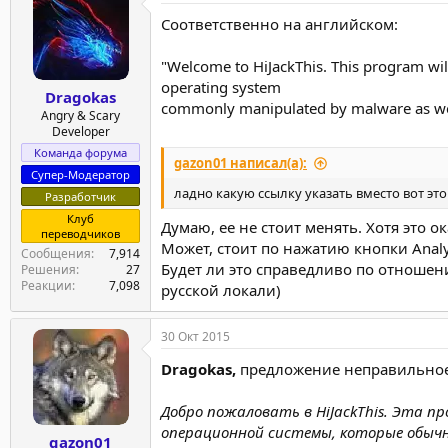
Соответственно на английском:
"Welcome to HiJackThis. This program will 
operating system
Dragokas
commonly manipulated by malware as wel
Angry & Scary
Developer
Команда форума
gazon01 написал(а):
Супер-Модератор
ладно какую ссылку указать вместо вот эт
Разработчик
Клуб
Думаю, ее не стоит менять. Хотя это 
переводчиков
Может, стоит по нажатию кнопки Analy
Сообщения
7,914
Будет ли это справедливо по отношен
Решения
27
Реакции
7,098
русской локали)
30 Окт 2015
Dragokas,
предложение неправильное, 
Добро пожаловать в HiJackThis. Эта п
операционной системы, которые обычн
gazon01