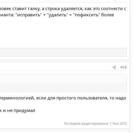
век ставит галку, а строка удаляется, как это соотнести с
ианта: "исправить" + "удалить" = "пофиксить" более
#68
терминологией, если для простого пользователя, то надо
ак и не придумал
Последнее редактирование:
1 Ноя 2015