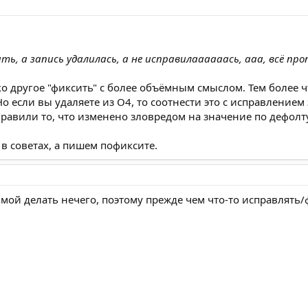
ь, а запись удалилась, а не исправилаааааась, ааа, всё про
о другое "фиксить" с более объёмным смыслом. Тем более ч
о если вы удаляете из О4, то соотнести это с исправление
равили то, что изменено зловредом на значение по дефолту
в советах, а пишем пофиксите.
ой делать нечего, поэтому прежде чем что-то исправлять/ф