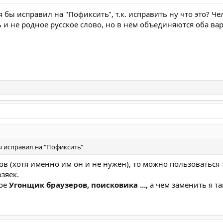
бы исправил на "Пофиксить", т.к. исправить ну что это? Чело
 и не родное русское слово, но в нём объединяются оба вар
ы исправил на "Пофиксить"
ов (хотя именно им он и не нужен), то можно пользоваться 
зяек.
кое
Угонщик браузеров, поисковика ...,
а чем заменить я т