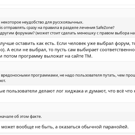
ет некоторое неудобство для русскоязычных.
s отправлять сразу на правила в разделе лечения SafeZone?
 другим форумам? (может стоит сделать менюшку с правом выбора на 
лучше оставить как есть. Если человек уже выбрал форум, то 
о). А если не выбрал, то пусть сам выбирает соответственн
и потом программу выложат на сайте TM.
о вредоносными программами, не надо пользователя путать, чем проще
ют.
рые пользователи делают лог хиджака и думают, что всё что 
начале об этом факте.
я может вообще не быть, а оказаться обычной паранойей.