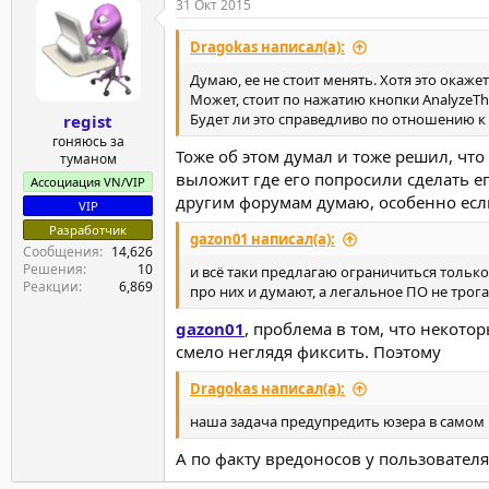
31 Окт 2015
Dragokas написал(а):
Думаю, ее не стоит менять. Хотя это окаж
Может, стоит по нажатию кнопки AnalyzeThi
Будет ли это справедливо по отношению к
regist
гоняюсь за
Тоже об этом думал и тоже решил, что 
туманом
выложит где его попросили сделать ег
Ассоциация VN/VIP
другим форумам думаю, особенно есл
VIP
Разработчик
gazon01 написал(а):
Сообщения
14,626
Решения
10
и всё таки предлагаю ограничиться тольк
Реакции
6,869
про них и думают, а легальное ПО не трога
gazon01
, проблема в том, что некото
смело неглядя фиксить. Поэтому
Dragokas написал(а):
наша задача предупредить юзера в самом 
А по факту вредоносов у пользовател